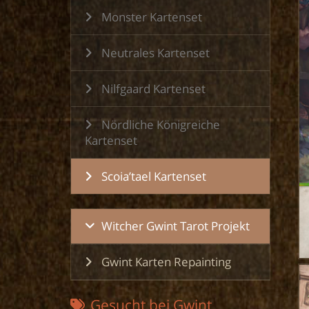
Monster Kartenset
Neutrales Kartenset
Nilfgaard Kartenset
Nördliche Königreiche
Kartenset
Scoia’tael Kartenset
Witcher Gwint Tarot Projekt
Gwint Karten Repainting
Gesucht bei Gwint